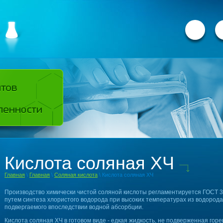
Кислота соляная ХЧ
Главная
\
Главная
\
Соляная кислота
\ Кислота соляная ХЧ
Производство химически чистой соляной кислоты регламентируется ГОСТ 3
путем синтеза хлористого водорода при высоких температурах из водорода
подвергаемого впоследствии водной абсорбции.
Кислота соляная ХЧ в готовом виде - едкая жидкость, не подверженная гор