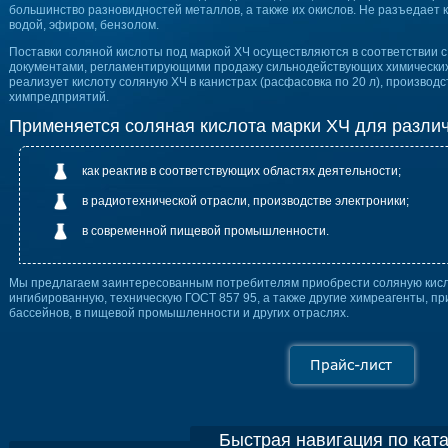
большинство разновидностей металлов, а также их окислов. Не разъедает ке
водой, эфиром, бензолом.
Поставки соляной кислоты под маркой ХЧ осуществляются в соответствии 
документами, регламентирующими продажу сильнодействующих химических
реализует кислоту соляную ХЧ в канистрах (расфасовка по 20 л), производ
химпредприятий.
Применяется соляная кислота марки ХЧ для разли
как реактив в соответствующих областях деятельности;
в радиотехнической отрасли, производстве электроники;
в современной пищевой промышленности.
Мы предлагаем заинтересованным потребителям приобрести соляную кисло
ингибированную, техническую ГОСТ 857 95, а также другие химреагенты, 
бассейнов, в пищевой промышленности и других отраслях.
Быстрая навигация по кат