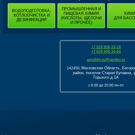
ПРОМЫШЛЕННАЯ И
ВОДОПОДГОТОВКА,
ПИЩЕВАЯ ХИМИЯ
ХИМ
КОТЛООЧИСТКА И
(КИСЛОТЫ, ЩЕЛОЧИ
ДЛЯ БАСС
ДЕЗИНФЕКЦИЯ
И ПРОЧЕЕ)
+7 929 906-33-18
+7 929 906-34-64
aqvahim.ru@yandex.ru
Московская Область, Богоро
142450,
район, поселок Старая Купавна, 
Горького д.1А
с 8.00 до 20.00 пн-пт