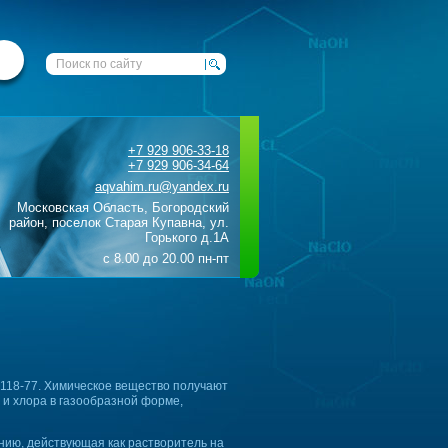
+7 929 906-33-18
+7 929 906-34-64
aqvahim.ru@yandex.ru
Московская Область, Богородский
район, поселок Старая Купавна, ул.
Горького д.1А
с 8.00 до 20.00 пн-пт
118-77. Химическое вещество получают
 и хлора в газообразной форме,
ению, действующая как растворитель на